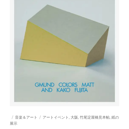
投
カ
タ
音楽＆アート
アートイベント
,
大阪
,
竹尾淀屋橋見本帖
,
紙の
稿
テ
グ
展示
日:
ゴ