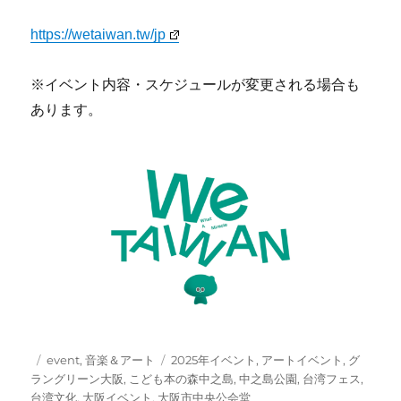
https://wetaiwan.tw/jp
※イベント内容・スケジュールが変更される場合も
あります。
投
カ
タ
event
,
音楽＆アート
2025年イベント
,
アートイベント
,
グ
稿
テ
グ
ラングリーン大阪
,
こども本の森中之島
,
中之島公園
,
台湾フェス
,
日:
ゴ
台湾文化
,
大阪イベント
,
大阪市中央公会堂