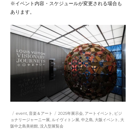
※イベント内容・スケジュールが変更される場合も
あります。
投
カ
タ
event
,
音楽＆アート
2025年展示会
,
アートイベント
,
ビジ
稿
テ
グ
ョナリージャーニー展
,
ルイヴィトン展
,
中之島
,
大阪イベント
,
大
日:
ゴ
阪中之島美術館
,
没入型展覧会
リ