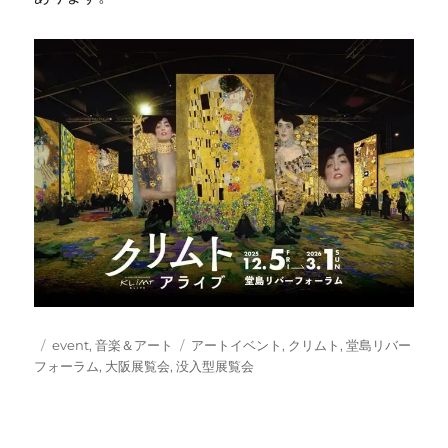
投
カ
タ
event
,
音楽＆アート
アートイベント
,
クリムト
,
堂島リバー
稿
テ
グ
フォーラム
,
大阪展覧会
,
没入型展覧会
日:
ゴ
リ
ー