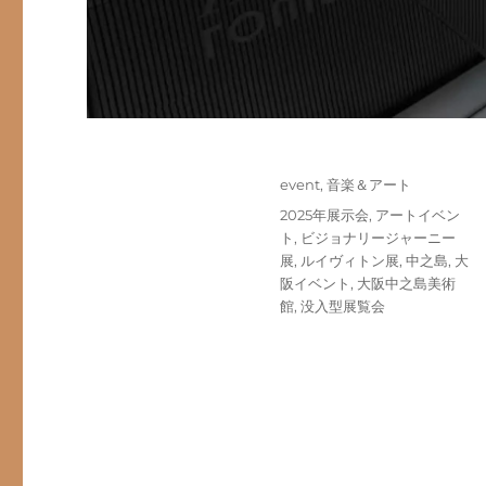
投
カ
event
,
音楽＆アート
稿
テ
タ
2025年展示会
,
アートイベン
日:
ゴ
グ
ト
,
ビジョナリージャーニー
リ
展
,
ルイヴィトン展
,
中之島
,
大
ー
阪イベント
,
大阪中之島美術
館
,
没入型展覧会