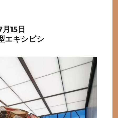
月15日
入型エキシビシ